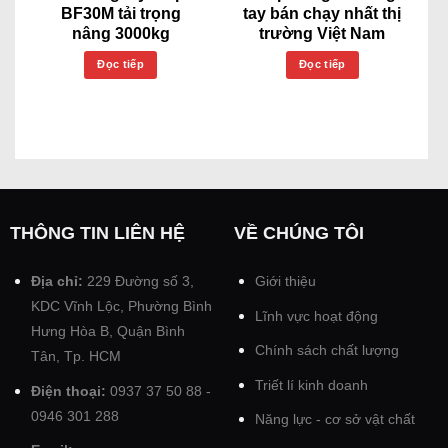
BF30M tải trọng
tay bán chạy nhất thị
nâng 3000kg
trường Việt Nam
Đọc tiếp
Đọc tiếp
THÔNG TIN LIÊN HỆ
VỀ CHÚNG TÔI
Địa chỉ:
229 Đường số 3,
Giới thiệu
KDC Vĩnh Lộc, Phường Bình
Lĩnh vực hoạt động
Hưng Hòa B, Quận Bình
Chính sách chất lượng
Tân, Tp. HCM
Triết lí kinh doanh
Điện thoại:
0937 37 50 88 -
0946 301 288
Năng lực - cơ sở vật chất