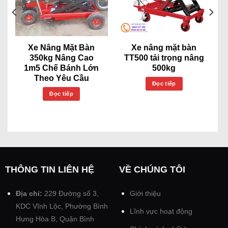
Xe Nâng Mặt Bàn
Xe nâng mặt bàn
350kg Nâng Cao
TT500 tải trọng nâng
1m5 Chế Bánh Lớn
500kg
Theo Yêu Cầu
Đọc tiếp
Đọc tiếp
THÔNG TIN LIÊN HỆ
VỀ CHÚNG TÔI
Địa chỉ:
229 Đường số 3,
Giới thiệu
KDC Vĩnh Lộc, Phường Bình
Lĩnh vực hoạt động
Hưng Hòa B, Quận Bình