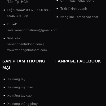
Chính sách chất lượng
Tân, Tp. HCM
Triết lí kinh doanh
Điện thoại:
0937 37 50 88 -
0946 301 288
Năng lực - cơ sở vật chất
Email:
sale.xenangnhatnam@gmail.com
Website:
xenangbantudong.com
|
www.xenangnhatnam.com
SẢN PHẨM THƯƠNG
FANPAGE FACEBOOK
MẠI
Xe nâng tay
Xe nâng mặt bàn
Xe nâng tay cao
Xe nâng thùng phuy