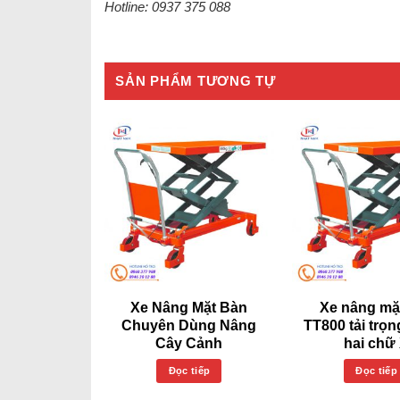
Hotline: 0937 375 088
SẢN PHẨM TƯƠNG TỰ
MẶT BÀN 4
Xe Nâng Mặt Bàn
Xe nâng mặ
ẢI TRỌNG
Chuyên Dùng Nâng
TT800 tải trọ
XE ĐẨY MẶT
Cây Cảnh
hai chữ
HT300
Đọc tiếp
Đọc tiếp
 tiếp