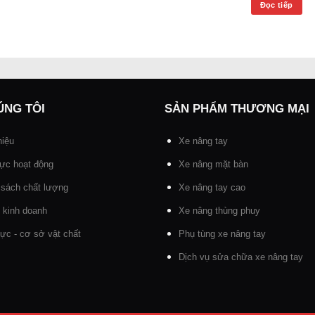
Đọc tiếp
ÚNG TÔI
SẢN PHẨM THƯƠNG MẠI
hiệu
Xe nâng tay
vực hoạt động
Xe nâng mặt bàn
 sách chất lượng
Xe nâng tay cao
lí kinh doanh
Xe nâng thùng phuy
ực - cơ sở vật chất
Phụ tùng xe nâng tay
Dịch vụ sửa chữa xe nâng tay