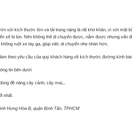
n với kích thước lớn và tải trọng nặng là rất khó khăn, vì với mặt 
uyển sẽ bị lún. Nên không thể di chuyển được, nắm được nhưng vấn đ
không ruột xe tay ga, giúp việc di chuyển nhẹ nhàn hơn.
n làm theo yêu cầu của quý khách hàng về kích thước đường kính bá
hông tin bên dưới
 dùng đề nâng cây cảnh, cây mai,..
t nhất.
 Bình Hưng Hòa B, quận Bình Tân, TPHCM