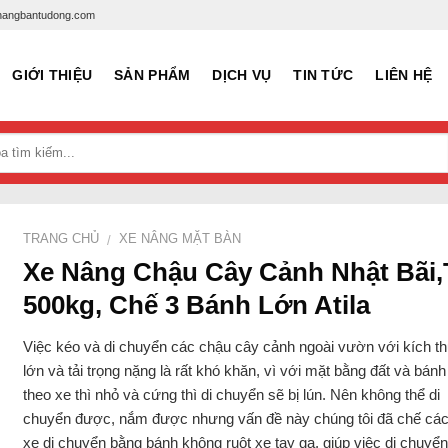
xenangbantudong.com
GIỚI THIỆU
SẢN PHẨM
DỊCH VỤ
TIN TỨC
LIÊN HỆ
TRANG CHỦ
XE NÂNG MẶT BÀN
/
Xe Nâng Chậu Cây Cảnh Nhật Bãi,
500kg, Chế 3 Bánh Lớn Atila
Việc kéo và di chuyển các chậu cây cảnh ngoài vườn với kích t
lớn và tải trọng nặng là rất khó khăn, vì với mặt bằng đất và bán
theo xe thì nhỏ và cứng thì di chuyển sẽ bị lún. Nên không thể di
chuyển được, nắm được nhưng vấn đề này chúng tôi đã chế cá
xe di chuyển bằng bánh không ruột xe tay ga, giúp việc di chuyể