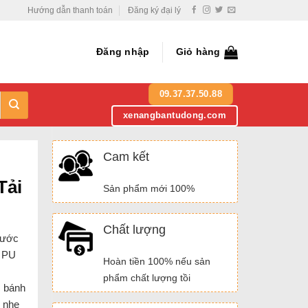
Hướng dẫn thanh toán
Đăng ký đại lý
Đăng nhập
Giỏ hàng
09.37.37.50.88
xenangbantudong.com
Cam kết
Tải
Sản phẩm mới 100%
Chất lượng
hước
h PU
Hoàn tiền 100% nếu sản
phẩm chất lượng tồi
c bánh
n nhẹ