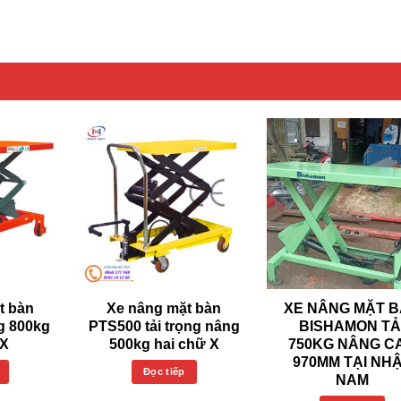
t bàn
Xe nâng mặt bàn
XE NÂNG MẶT 
ng 800kg
PTS500 tải trọng nâng
BISHAMON TẢ
 X
500kg hai chữ X
750KG NÂNG C
970MM TẠI NH
Đọc tiếp
NAM