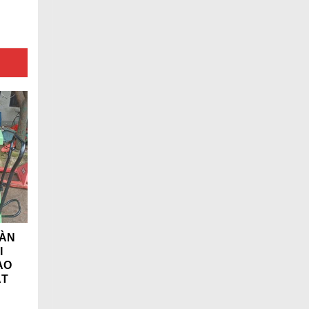
BÀN
I
AO
ẬT