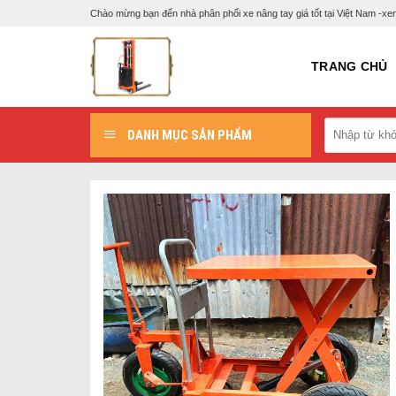
Skip
Chào mừng bạn đến nhà phân phối xe nâng tay giá tốt tại Việt Nam -
to
content
TRANG CHỦ
DANH MỤC SẢN PHẨM