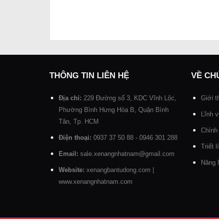
THÔNG TIN LIÊN HỆ
VỀ CH
Địa chỉ:
229 Đường số 3, KDC Vĩnh Lộc,
Giới t
Phường Bình Hưng Hòa B, Quận Bình
Lĩnh 
Tân, Tp. HCM
Chính
Điện thoại:
0937 37 50 88 - 0946 301 288
Triết 
Email:
sale.xenangnhatnam@gmail.com
Năng l
Website:
xenangbantudong.com
|
www.xenangnhatnam.com