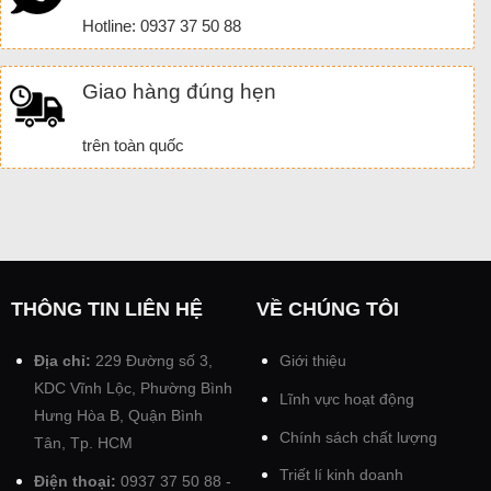
Hotline: 0937 37 50 88
Giao hàng đúng hẹn
trên toàn quốc
THÔNG TIN LIÊN HỆ
VỀ CHÚNG TÔI
Địa chỉ:
229 Đường số 3,
Giới thiệu
KDC Vĩnh Lộc, Phường Bình
Lĩnh vực hoạt động
Hưng Hòa B, Quận Bình
Chính sách chất lượng
Tân, Tp. HCM
Triết lí kinh doanh
Điện thoại:
0937 37 50 88 -