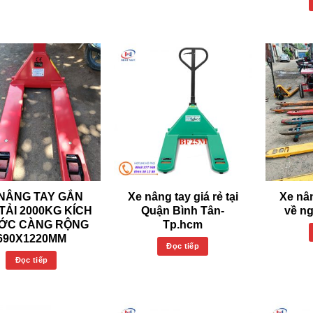
 NÂNG TAY GẮN
Xe nâng tay giá rẻ tại
Xe nân
TẢI 2000KG KÍCH
Quận Bình Tân-
về ng
ỚC CÀNG RỘNG
Tp.hcm
690X1220MM
Đọc tiếp
Đọc tiếp