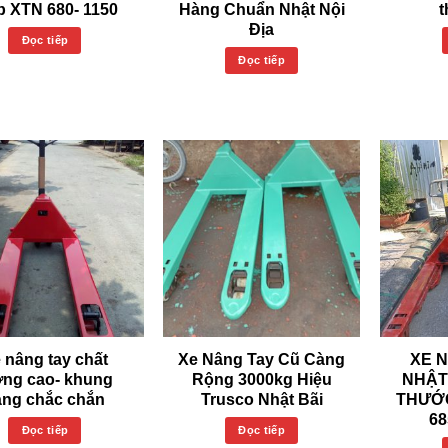
p XTN 680- 1150
Hàng Chuẩn Nhật Nội
t
Địa
Đọc tiếp
Đọc tiếp
 nâng tay chất
Xe Nâng Tay Cũ Càng
XE 
ợng cao- khung
Rộng 3000kg Hiệu
NHẬT 
àng chắc chắn
Trusco Nhật Bãi
THƯỚ
6
Đọc tiếp
Đọc tiếp