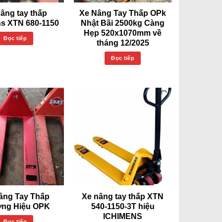
âng tay thấp
Xe Nâng Tay Thấp OPk
ns XTN 680-1150
Nhật Bãi 2500kg Càng
Hẹp 520x1070mm về
Đọc tiếp
tháng 12/2025
Đọc tiếp
âng Tay Thấp
Xe nâng tay thấp XTN
ng Hiệu OPK
540-1150-3T hiệu
ICHIMENS
Đọc tiếp