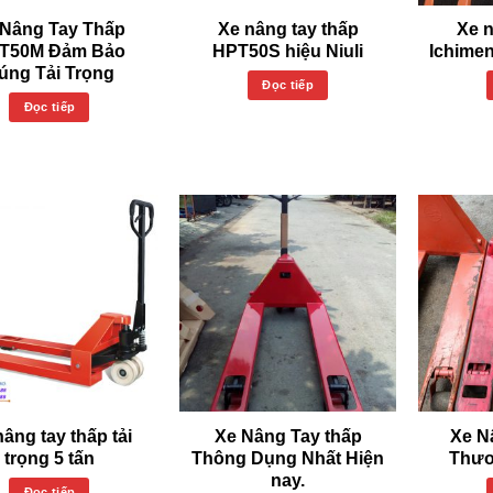
 Nâng Tay Thấp
Xe nâng tay thấp
Xe n
T50M Đảm Bảo
HPT50S hiệu Niuli
Ichime
úng Tải Trọng
Đọc tiếp
Đọc tiếp
âng tay thấp tải
Xe Nâng Tay thấp
Xe N
trọng 5 tấn
Thông Dụng Nhất Hiện
Thươ
nay.
Đọc tiếp