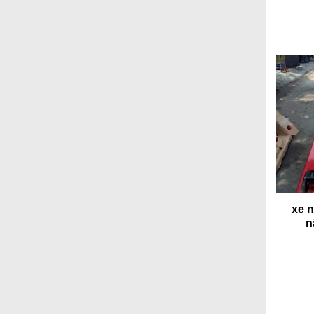
xe n
n