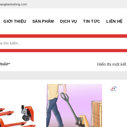
xenangbantudong.com
GIỚI THIỆU
SẢN PHẨM
DỊCH VỤ
TIN TỨC
LIÊN HỆ
Hiển thị một kết
THẤP”