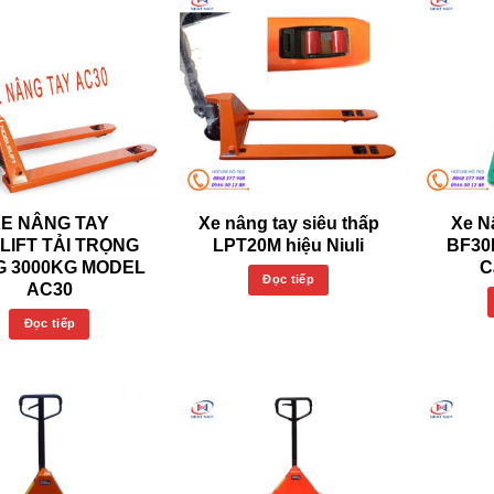
XE NÂNG TAY
Xe nâng tay siêu thấp
Xe N
LIFT TẢI TRỌNG
LPT20M hiệu Niuli
BF30
 3000KG MODEL
C
Đọc tiếp
AC30
Đọc tiếp