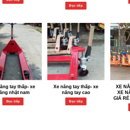
Đọc tiếp
âng tay thấp- xe
Xe nâng tay thấp- xe
XE NÂ
âng nhật nam
nâng tay cao
XE N
GIÁ RẺ
Đọc tiếp
Đọc tiếp