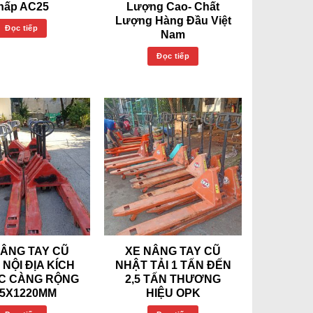
hấp AC25
Lượng Cao- Chất
Lượng Hàng Đầu Việt
Đọc tiếp
Nam
Đọc tiếp
NÂNG TAY CŨ
XE NÂNG TAY CŨ
NỘI ĐỊA KÍCH
NHẬT TẢI 1 TẤN ĐẾN
C CÀNG RỘNG
2,5 TẤN THƯƠNG
85X1220MM
HIỆU OPK