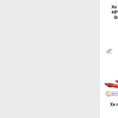
Xe
HP
Đ
Xe n