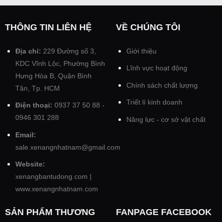
THÔNG TIN LIÊN HỆ
VỀ CHÚNG TÔI
Địa chỉ:
229 Đường số 3,
Giới thiệu
KDC Vĩnh Lộc, Phường Bình
Lĩnh vực hoạt động
Hưng Hòa B, Quận Bình
Chính sách chất lượng
Tân, Tp. HCM
Triết lí kinh doanh
Điện thoại:
0937 37 50 88 -
0946 301 288
Năng lực - cơ sở vật chất
Email:
sale.xenangnhatnam@gmail.com
Website:
xenangbantudong.com
|
www.xenangnhatnam.com
SẢN PHẨM THƯƠNG
FANPAGE FACEBOOK