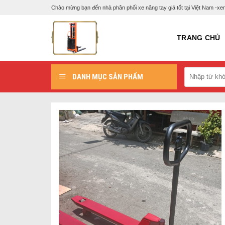
Skip
Chào mừng bạn đến nhà phân phối xe nâng tay giá tốt tại Việt Nam -
to
content
TRANG CHỦ
DANH MỤC SẢN PHẨM