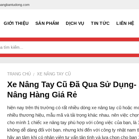
xenangbantudong.com
GIỚI THIỆU
SẢN PHẨM
DỊCH VỤ
TIN TỨC
LIÊN HỆ
TRANG CHỦ
XE NÂNG TAY CŨ
/
Xe Nâng Tay Cũ Đã Qua Sử Dụng-
Nâng Hàng Giá Rẻ
hiện nay trên thị trường có rất nhiều dòng xe nâng tay cũ hoặc mớ
nhiều thương hiệu, mẫu mã và tải trọng khác nhau. nên việc chọn
cho mình 1 chiếc xe nâng tay phù hợp với công việc của bạn, là 
không dễ dàng đối với bạn. nhưng khi đến với công ty nhật nam t
hãy an tâm khi có nhân viên tư vấn tận tình và lựa chọn cho bạn 