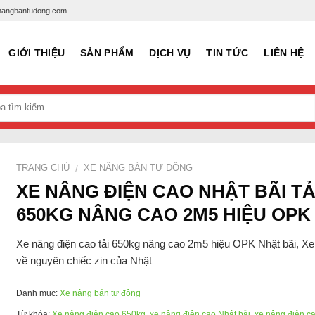
xenangbantudong.com
GIỚI THIỆU
SẢN PHẨM
DỊCH VỤ
TIN TỨC
LIÊN HỆ
TRANG CHỦ
XE NÂNG BÁN TỰ ĐỘNG
/
XE NÂNG ĐIỆN CAO NHẬT BÃI TẢ
650KG NÂNG CAO 2M5 HIỆU OPK
Xe nâng điện cao tải 650kg nâng cao 2m5 hiệu OPK Nhật bãi, Xe
về nguyên chiếc zin của Nhật
Danh mục:
Xe nâng bán tự động
Từ khóa:
Xe nâng điện cao 650kg
,
xe nâng điện cao Nhật bãi
,
xe nâng điện c