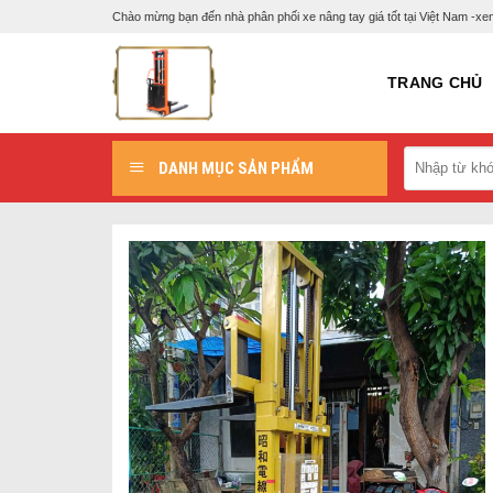
Skip
Chào mừng bạn đến nhà phân phối xe nâng tay giá tốt tại Việt Nam -
to
content
TRANG CHỦ
DANH MỤC SẢN PHẨM